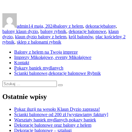
Autor
Data
Kategorie
Tagi
publikacji
admin
14 maja, 2024
balony z helem
,
dekoracje
balony
,
balony klaun dyzio
,
balony rybnik
,
dekoracje balonowe
,
klaun
dyzio
,
klaun dyzio balony z helem
,
król balonów
,
plac kościelny 2
rybnik
,
sklep z balonami rybnik
Balony z helem na Twoją imprezę
Imprezy Mikołajowe, eventy Mikołajowe
Kontakt
Pokazy baniek mydlanych
Ścianki balonowe,dekoracje balonowe Rybnik
Szukaj:
Szukaj
Ostatnie wpisy
Pokaz iluzji na wesoło Klaun Dyzio zaprasza!
Ścianki balonowe od 200 zł [wystawiamy faktury]
Warsztaty baniek mydlanych,pokazy baniek
Dekoracje balonowe oraz balony z helem
Dekoracje balonowe – sztalugi