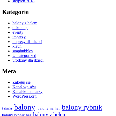
sierpień 2018
Kategorie
balony z helem
dekoracje
eventy
imprezy
imprezy dla dzieci
klaun
soapbubbles
Uncategorized
urodziny dla dzieci
Meta
Zaloguj się
Kanał wpisów
Kanał komentarzy
WordPress.org
balony
balony rybnik
balony na hel
baloniki
balony z helem
balony rybnik hel