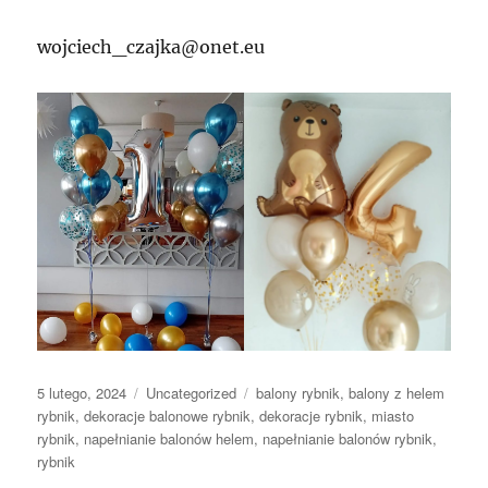
wojciech_czajka@onet.eu
Data
Kategorie
Tagi
5 lutego, 2024
Uncategorized
balony rybnik
,
balony z helem
publikacji
rybnik
,
dekoracje balonowe rybnik
,
dekoracje rybnik
,
miasto
rybnik
,
napełnianie balonów helem
,
napełnianie balonów rybnik
,
rybnik