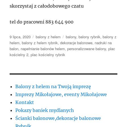
skorzystaj z całodobowego czatu
tel do pracowni 883 644 900
Data
Kategorie
Tagi
9 lipca, 2020
balony z helem
balony
,
balony rybnik
,
balony z
publikacji
helem
,
balony z helem rybnik
,
dekoracje balonowe
,
nadruki na
balon
,
napełnianie balonów helem
,
personalizowane balony
,
plac
kościelny 2
,
plac kościelny rybnik
Balony z helem na Twoją imprezę
Imprezy Mikołajowe, eventy Mikołajowe
Kontakt
Pokazy baniek mydlanych
Ścianki balonowe,dekoracje balonowe
Rybnik