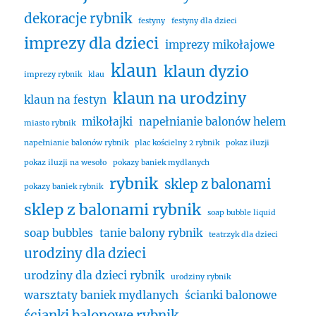
dekoracje rybnik
festyny
festyny dla dzieci
imprezy dla dzieci
imprezy mikołajowe
klaun
klaun dyzio
imprezy rybnik
klau
klaun na urodziny
klaun na festyn
mikołajki
napełnianie balonów helem
miasto rybnik
napełnianie balonów rybnik
plac kościelny 2 rybnik
pokaz iluzji
pokaz iluzji na wesoło
pokazy baniek mydlanych
rybnik
sklep z balonami
pokazy baniek rybnik
sklep z balonami rybnik
soap bubble liquid
soap bubbles
tanie balony rybnik
teatrzyk dla dzieci
urodziny dla dzieci
urodziny dla dzieci rybnik
urodziny rybnik
warsztaty baniek mydlanych
ścianki balonowe
ścianki balonowe rybnik