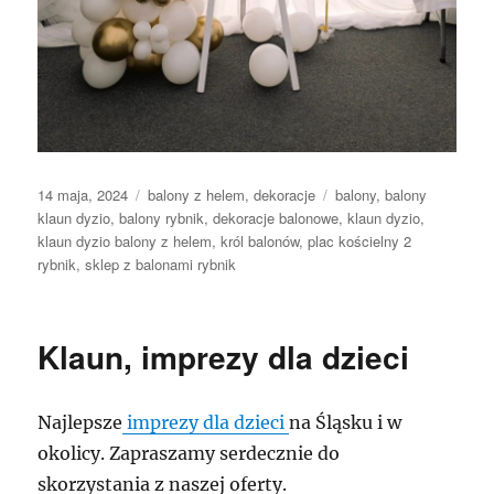
Data
Kategorie
Tagi
14 maja, 2024
balony z helem
,
dekoracje
balony
,
balony
publikacji
klaun dyzio
,
balony rybnik
,
dekoracje balonowe
,
klaun dyzio
,
klaun dyzio balony z helem
,
król balonów
,
plac kościelny 2
rybnik
,
sklep z balonami rybnik
Klaun, imprezy dla dzieci
Najlepsze
imprezy dla dzieci
na Śląsku i w
okolicy. Zapraszamy serdecznie do
skorzystania z naszej oferty.