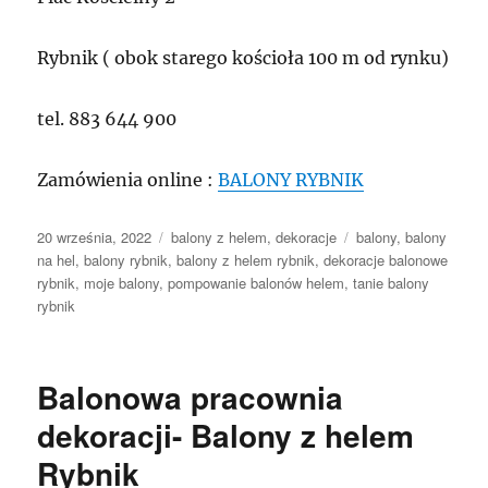
Rybnik ( obok starego kościoła 100 m od rynku)
tel. 883 644 900
Zamówienia online :
BALONY RYBNIK
Data
Kategorie
Tagi
20 września, 2022
balony z helem
,
dekoracje
balony
,
balony
publikacji
na hel
,
balony rybnik
,
balony z helem rybnik
,
dekoracje balonowe
rybnik
,
moje balony
,
pompowanie balonów helem
,
tanie balony
rybnik
Balonowa pracownia
dekoracji- Balony z helem
Rybnik