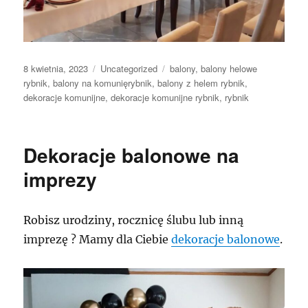
Data
Kategorie
Tagi
8 kwietnia, 2023
Uncategorized
balony
,
balony helowe
publikacji
rybnik
,
balony na komunięrybnik
,
balony z helem rybnik
,
dekoracje komunijne
,
dekoracje komunijne rybnik
,
rybnik
Dekoracje balonowe na
imprezy
Robisz urodziny, rocznicę ślubu lub inną
imprezę ? Mamy dla Ciebie
dekoracje balonowe
.