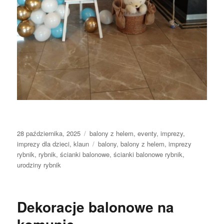
Data
Kategorie
28 października, 2025
balony z helem
,
eventy
,
imprezy
,
publikacji
Tagi
imprezy dla dzieci
,
klaun
balony
,
balony z helem
,
imprezy
rybnik
,
rybnik
,
ścianki balonowe
,
ścianki balonowe rybnik
,
urodziny rybnik
Dekoracje balonowe na