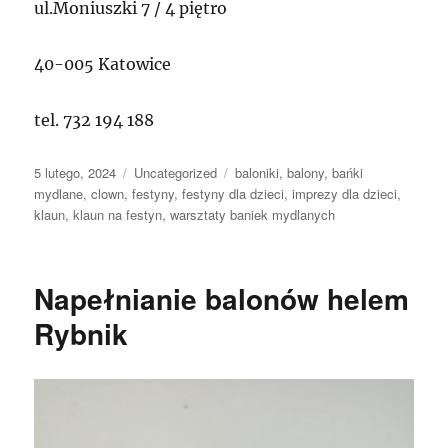
ul.Moniuszki 7 / 4 piętro
40-005 Katowice
tel. 732 194 188
Data
Kategorie
Tagi
5 lutego, 2024
Uncategorized
baloniki
,
balony
,
bańki
publikacji
mydlane
,
clown
,
festyny
,
festyny dla dzieci
,
imprezy dla dzieci
,
klaun
,
klaun na festyn
,
warsztaty baniek mydlanych
Napełnianie balonów helem
Rybnik