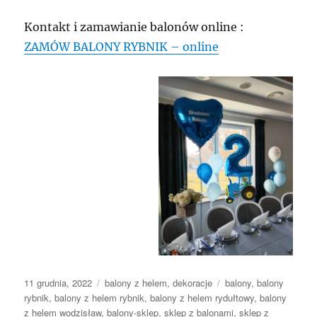
Kontakt i zamawianie balonów online :
ZAMÓW BALONY RYBNIK – online
Data
Kategorie
Tagi
11 grudnia, 2022
balony z helem
,
dekoracje
balony
,
balony
publikacji
rybnik
,
balony z helem rybnik
,
balony z helem rydułtowy
,
balony
z helem wodzisław
,
balony-sklep
,
sklep z balonami
,
sklep z