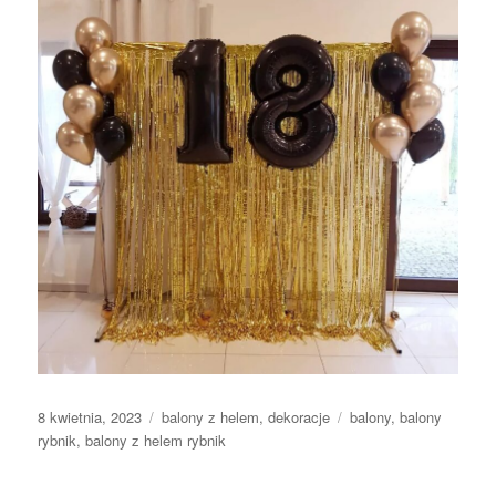
Data
Kategorie
Tagi
8 kwietnia, 2023
balony z helem
,
dekoracje
balony
,
balony
publikacji
rybnik
,
balony z helem rybnik