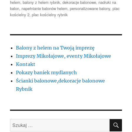
publikacji
helem
,
balony z helem rybnik
,
dekoracje balonowe
,
nadruki na
balon
,
napełnianie balonów helem
,
personalizowane balony
,
plac
kościelny 2
,
plac kościelny rybnik
Balony z helem na Twoją imprezę
Imprezy Mikołajowe, eventy Mikołajowe
Kontakt
Pokazy baniek mydlanych
Ścianki balonowe,dekoracje balonowe
Rybnik
SZU
Szukaj: