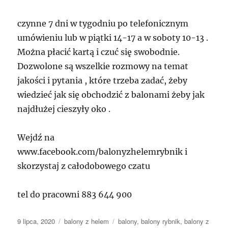
czynne 7 dni w tygodniu po telefonicznym
umówieniu lub w piątki 14-17 a w soboty 10-13 .
Można płacić kartą i czuć się swobodnie.
Dozwolone są wszelkie rozmowy na temat
jakości i pytania , które trzeba zadać, żeby
wiedzieć jak się obchodzić z balonami żeby jak
najdłużej cieszyły oko .
Wejdź na
www.facebook.com/balonyzhelemrybnik i
skorzystaj z całodobowego czatu
tel do pracowni 883 644 900
Data
Kategorie
Tagi
9 lipca, 2020
balony z helem
balony
,
balony rybnik
,
balony z