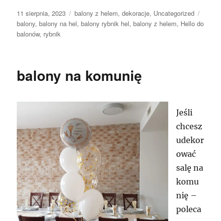
Data
Kategorie
Tagi
11 sierpnia, 2023
balony z helem
,
dekoracje
,
Uncategorized
publikacji
balony
,
balony na hel
,
balony rybnik hel
,
balony z helem
,
Hello do
balonów
,
rybnik
balony na komunię
Jeśli
chcesz
udekor
ować
salę na
komu
nię –
poleca