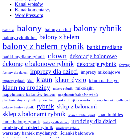
Kanał wpisów
Kanał komentarzy
WordPress.org
balony
balony rybnik
balony na hel
baloniki
balony z helem
balony rybnik hel
balony z helem rybnik
bańki mydlane
clown
dekoracje balonowe
bańki mydlane rybnik
dekoracje balonowe rybnik
dekoracje rybnik
festyny
imprezy dla dzieci
imprezy mikołajowe
festyny dla dzieci
klaun
klaun dyzio
klaun na festyn
imprezy rybnik
klau
klaun na urodziny
mikołajki
miasto rybnik
napełnianie balonów helem
napełnianie balonów rybnik
plac kościelny 2 rybnik
pokaz iluzji
pokaz iluzji na wesoło
pokazy baniek mydlanych
rybnik
sklep z balonami
pokazy baniek rybnik
sklep z balonami rybnik
soap bubbles
soap bubble liquid
urodziny dla dzieci
tanie balony rybnik
teatrzyk dla dzieci
urodziny dla dzieci rybnik
urodziny rybnik
warsztaty baniek mydlanych
ścianki balonowe