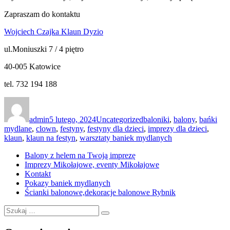
Zapraszam do kontaktu
Wojciech Czajka Klaun Dyzio
ul.Moniuszki 7 / 4 piętro
40-005 Katowice
tel. 732 194 188
Autor
Data
Kategorie
Tagi
publikacji
admin
5 lutego, 2024
Uncategorized
baloniki
,
balony
,
bańki
mydlane
,
clown
,
festyny
,
festyny dla dzieci
,
imprezy dla dzieci
,
klaun
,
klaun na festyn
,
warsztaty baniek mydlanych
Balony z helem na Twoją imprezę
Imprezy Mikołajowe, eventy Mikołajowe
Kontakt
Pokazy baniek mydlanych
Ścianki balonowe,dekoracje balonowe Rybnik
Szukaj:
Szukaj