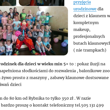
przyjęcia
urodzinowe
dla
dzieci z klaunem 
kompletnym
makeup,
profesjonalnych
butach klaunowyc
( nie trampkach)
rodzinek dla dzieci w wieku min 5+
to : pokaz iluzji na
napełniona słodkościami do rozwalenia , balonikowe zoo 
 żywo prosto z maszyny , zabawy klaunowe dostsowane
iwań dzieci
 do 80 km od Rybnika to tylko 350 zł . W razie
bardzo proszę o kontakt telefoniczny tel.505 131 499