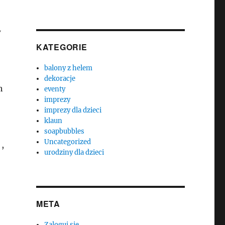
w
KATEGORIE
balony z helem
dekoracje
h
eventy
imprezy
imprezy dla dzieci
klaun
soapbubbles
Uncategorized
,
urodziny dla dzieci
META
Zaloguj się