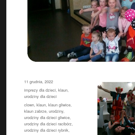
Data
11 grudnia, 2022
publikacji
Kategorie
imprezy dla dzieci
,
klaun
,
urodziny dla dzieci
Tagi
clown
,
klaun
,
klaun gliwice
,
klaun zabrze
,
urodziny
,
urodziny dla dzieci gliwice
,
urodziny dla dzieci racibórz
,
urodziny dla dzieci rybnik
,