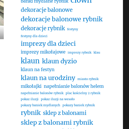
clown
bańki mydlane rybnik
dekoracje balonowe
dekoracje balonowe rybnik
dekoracje rybnik
festyny
festyny dla dzieci
imprezy dla dzieci
imprezy mikołajowe
imprezy rybnik
klau
klaun
klaun dyzio
klaun na festyn
klaun na urodziny
miasto rybnik
mikołajki
napełnianie balonów helem
napełnianie balonów rybnik
plac kościelny 2 rybnik
pokaz iluzji
pokaz iluzji na wesoło
pokazy baniek mydlanych
pokazy baniek rybnik
rybnik
sklep z balonami
sklep z balonami rybnik