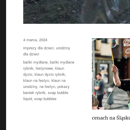
Data
4 marca, 2024
publikacji
Kategorie
imprezy dla dzieci
,
urodziny
dla dzieci
Tagi
bańki mydlane
,
bańki mydlane
rybnik
,
festynowe
,
klaun
dyzio
,
klaun dyzio rybnik
,
klaun na festyn
,
klaun na
urodziny
,
na festyn
,
pokazy
baniek rybnik
,
soap bubble
liquid
,
soap bubbles
cenach na Śląsk