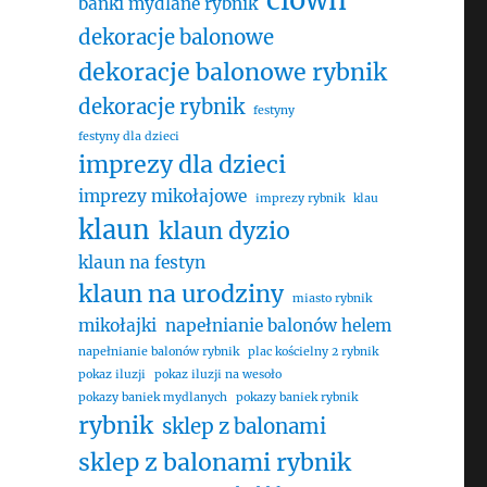
clown
bańki mydlane rybnik
dekoracje balonowe
dekoracje balonowe rybnik
dekoracje rybnik
festyny
festyny dla dzieci
imprezy dla dzieci
imprezy mikołajowe
imprezy rybnik
klau
klaun
klaun dyzio
klaun na festyn
klaun na urodziny
miasto rybnik
mikołajki
napełnianie balonów helem
napełnianie balonów rybnik
plac kościelny 2 rybnik
pokaz iluzji
pokaz iluzji na wesoło
pokazy baniek mydlanych
pokazy baniek rybnik
rybnik
sklep z balonami
sklep z balonami rybnik