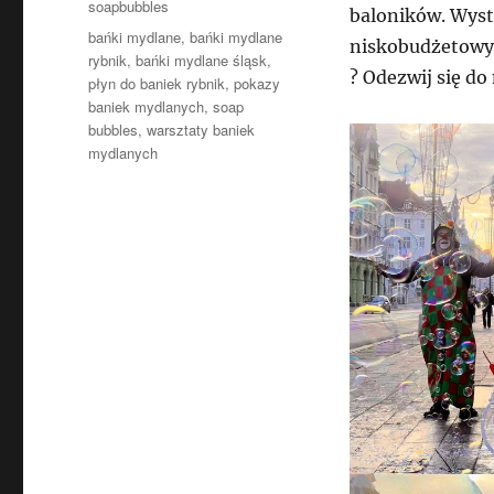
soapbubbles
baloników. Wyst
Tagi
bańki mydlane
,
bańki mydlane
niskobudżetowy 
rybnik
,
bańki mydlane śląsk
,
? Odezwij się d
płyn do baniek rybnik
,
pokazy
baniek mydlanych
,
soap
bubbles
,
warsztaty baniek
mydlanych