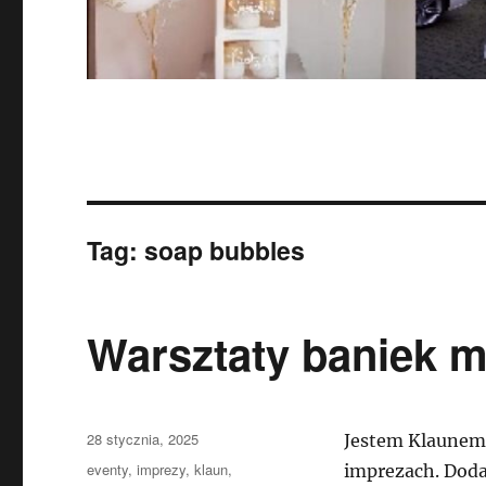
Tag:
soap bubbles
Warsztaty baniek 
Data
28 stycznia, 2025
Jestem Klaunem 
publikacji
Kategorie
eventy
,
imprezy
,
klaun
,
imprezach. Doda