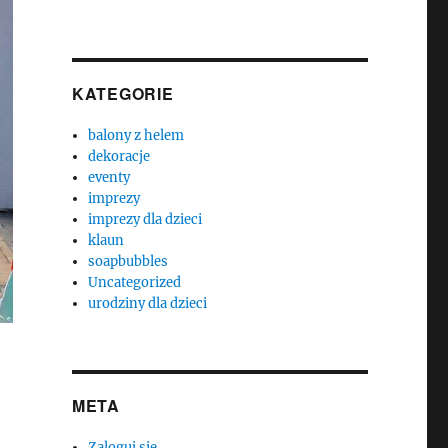
KATEGORIE
balony z helem
dekoracje
eventy
imprezy
imprezy dla dzieci
klaun
soapbubbles
Uncategorized
urodziny dla dzieci
META
Zaloguj się