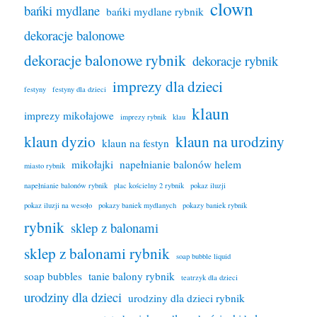
clown
bańki mydlane
bańki mydlane rybnik
dekoracje balonowe
dekoracje balonowe rybnik
dekoracje rybnik
imprezy dla dzieci
festyny
festyny dla dzieci
klaun
imprezy mikołajowe
imprezy rybnik
klau
klaun dyzio
klaun na urodziny
klaun na festyn
mikołajki
napełnianie balonów helem
miasto rybnik
napełnianie balonów rybnik
plac kościelny 2 rybnik
pokaz iluzji
pokaz iluzji na wesoło
pokazy baniek mydlanych
pokazy baniek rybnik
rybnik
sklep z balonami
sklep z balonami rybnik
soap bubble liquid
soap bubbles
tanie balony rybnik
teatrzyk dla dzieci
urodziny dla dzieci
urodziny dla dzieci rybnik