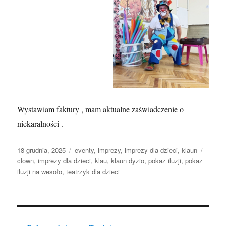
Wystawiam faktury , mam aktualne zaświadczenie o
niekaralności .
Data
Kategorie
Tagi
18 grudnia, 2025
eventy
,
imprezy
,
imprezy dla dzieci
,
klaun
publikacji
clown
,
imprezy dla dzieci
,
klau
,
klaun dyzio
,
pokaz iluzji
,
pokaz
iluzji na wesoło
,
teatrzyk dla dzieci