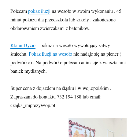
Polecam
pokaz iluzji
na wesoło w swoim wykonaniu . 45
minut pokazu dla przedszkola lub szkoły , zakończone
obdarowaniem zwierzakami z baloników.
Klaun Dyzio
– pokaz na wesoło wywołujący salwy
śmiechu.
Pokaz iluzji na wesoło
nie nadaje się na plener (
podwórko) . Na podwórko polecam animacje z warsztatami
baniek mydlanych.
Super cena z dojazdem na śląsku i w woj.opolskim .
Zapraszam do kontaktu 732 194 188 lub email:
czajka_imprezy@op.pl