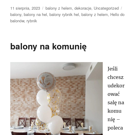
Data
Kategorie
Tagi
11 sierpnia, 2023
balony z helem
,
dekoracje
,
Uncategorized
publikacji
balony
,
balony na hel
,
balony rybnik hel
,
balony z helem
,
Hello do
balonów
,
rybnik
balony na komunię
Jeśli
chcesz
udekor
ować
salę na
komu
nię –
poleca