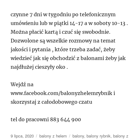
czynne 7 dni w tygodniu po telefonicznym
umówieniu lub w piątki 14-17 a w soboty 10-13 .
Można płacić kartą i czuć się swobodnie.
Dozwolone są wszelkie rozmowy na temat
jakości i pytania , które trzeba zadać, żeby
wiedzieć jak się obchodzić z balonami żeby jak
najdłużej cieszyły oko .
Wejdź na
www.facebook.com/balonyzhelemrybnik i
skorzystaj z całodobowego czatu
tel do pracowni 883 644 900
Data
Kategorie
Tagi
9 lipca, 2020
balony z helem
balony
,
balony rybnik
,
balony z