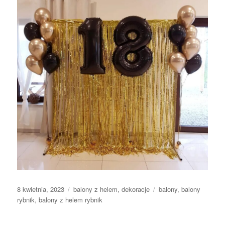
Data
Kategorie
Tagi
8 kwietnia, 2023
balony z helem
,
dekoracje
balony
,
balony
publikacji
rybnik
,
balony z helem rybnik