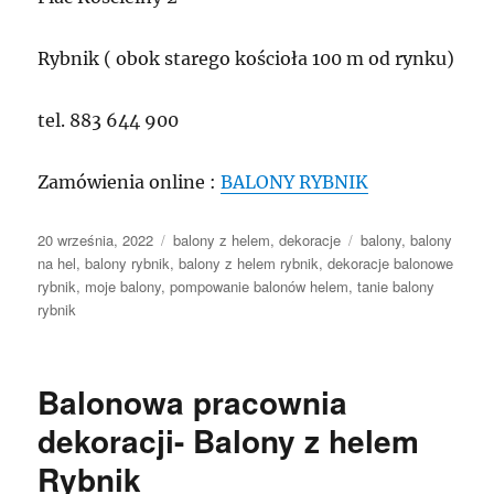
Rybnik ( obok starego kościoła 100 m od rynku)
tel. 883 644 900
Zamówienia online :
BALONY RYBNIK
Data
Kategorie
Tagi
20 września, 2022
balony z helem
,
dekoracje
balony
,
balony
publikacji
na hel
,
balony rybnik
,
balony z helem rybnik
,
dekoracje balonowe
rybnik
,
moje balony
,
pompowanie balonów helem
,
tanie balony
rybnik
Balonowa pracownia
dekoracji- Balony z helem
Rybnik