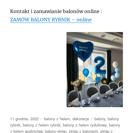
Kontakt i zamawianie balonów online :
ZAMÓW BALONY RYBNIK – online
Data
Kategorie
Tagi
11 grudnia, 2022
balony z helem
,
dekoracje
balony
,
balony
publikacji
rybnik
,
balony z helem rybnik
,
balony z helem rydułtowy
,
balony
z helem wodzisław
,
balony-sklep
,
sklep z balonami
,
sklep z