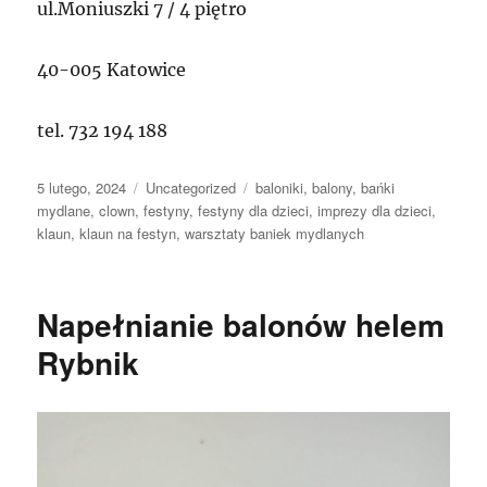
ul.Moniuszki 7 / 4 piętro
40-005 Katowice
tel. 732 194 188
Data
Kategorie
Tagi
5 lutego, 2024
Uncategorized
baloniki
,
balony
,
bańki
publikacji
mydlane
,
clown
,
festyny
,
festyny dla dzieci
,
imprezy dla dzieci
,
klaun
,
klaun na festyn
,
warsztaty baniek mydlanych
Napełnianie balonów helem
Rybnik