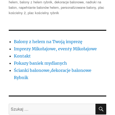
publikacji
helem
,
balony z helem rybnik
,
dekoracje balonowe
,
nadruki na
balon
,
napełnianie balonów helem
,
personalizowane balony
,
plac
kościelny 2
,
plac kościelny rybnik
Balony z helem na Twoją imprezę
Imprezy Mikołajowe, eventy Mikołajowe
Kontakt
Pokazy baniek mydlanych
Ścianki balonowe,dekoracje balonowe
Rybnik
SZU
Szukaj: