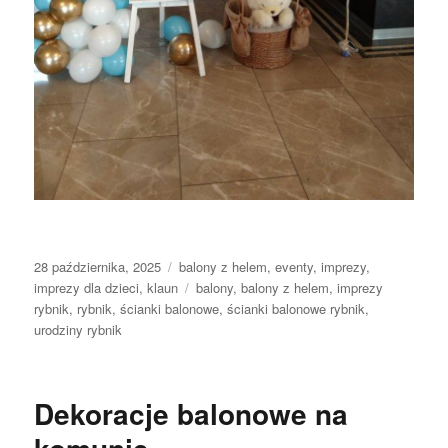
Data
Kategorie
28 października, 2025
balony z helem
,
eventy
,
imprezy
,
publikacji
Tagi
imprezy dla dzieci
,
klaun
balony
,
balony z helem
,
imprezy
rybnik
,
rybnik
,
ścianki balonowe
,
ścianki balonowe rybnik
,
urodziny rybnik
Dekoracje balonowe na