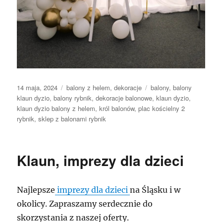
Data
Kategorie
Tagi
14 maja, 2024
balony z helem
,
dekoracje
balony
,
balony
publikacji
klaun dyzio
,
balony rybnik
,
dekoracje balonowe
,
klaun dyzio
,
klaun dyzio balony z helem
,
król balonów
,
plac kościelny 2
rybnik
,
sklep z balonami rybnik
Klaun, imprezy dla dzieci
Najlepsze
imprezy dla dzieci
na Śląsku i w
okolicy. Zapraszamy serdecznie do
skorzystania z naszej oferty.