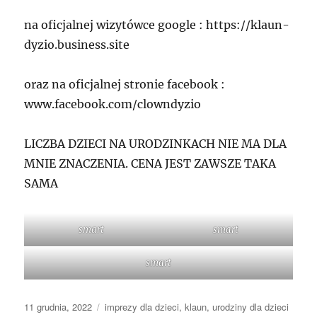
na oficjalnej wizytówce google : https://klaun-
dyzio.business.site
oraz na oficjalnej stronie facebook :
www.facebook.com/clowndyzio
LICZBA DZIECI NA URODZINKACH NIE MA DLA
MNIE ZNACZENIA. CENA JEST ZAWSZE TAKA
SAMA
smart
smart
smart
Data
Kategorie
11 grudnia, 2022
imprezy dla dzieci
,
klaun
,
urodziny dla dzieci