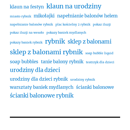
klaun na urodziny
klaun na festyn
mikołajki
napełnianie balonów helem
miasto rybnik
napełnianie balonów rybnik
plac kościelny 2 rybnik
pokaz iluzji
pokaz iluzji na wesoło
pokazy baniek mydlanych
rybnik
sklep z balonami
pokazy baniek rybnik
sklep z balonami rybnik
soap bubble liquid
soap bubbles
tanie balony rybnik
teatrzyk dla dzieci
urodziny dla dzieci
urodziny dla dzieci rybnik
urodziny rybnik
warsztaty baniek mydlanych
ścianki balonowe
ścianki balonowe rybnik