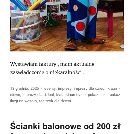
Wystawiam faktury , mam aktualne
zaświadczenie o niekaralności .
Data
Kategorie
Tagi
18 grudnia, 2025
eventy
,
imprezy
,
imprezy dla dzieci
,
klaun
publikacji
clown
,
imprezy dla dzieci
,
klau
,
klaun dyzio
,
pokaz iluzji
,
pokaz
iluzji na wesoło
,
teatrzyk dla dzieci
Ścianki balonowe od 200 zł