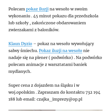
Polecam
pokaz iluzji
na wesoło w swoim
wykonaniu . 45 minut pokazu dla przedszkola
lub szkoły , zakończone obdarowaniem
zwierzakami z baloników.
Klaun Dyzio
– pokaz na wesoło wywołujący
salwy śmiechu.
Pokaz iluzji na wesoło
nie
nadaje się na plener ( podwórko) . Na podwórko
polecam animacje z warsztatami baniek
mydlanych.
Super cena z dojazdem na śląsku i w
woj.opolskim . Zapraszam do kontaktu 732 194
188 lub email: czajka_imprezy@op.pl