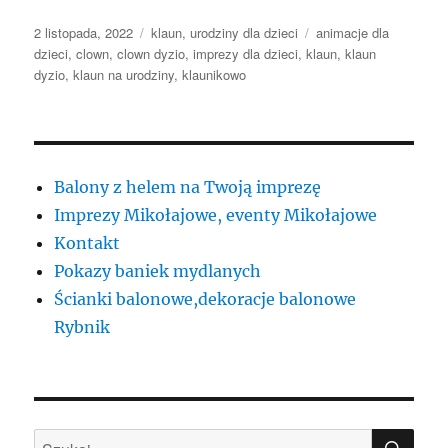
Data
Kategorie
Tagi
2 listopada, 2022
klaun
,
urodziny dla dzieci
animacje dla
publikacji
dzieci
,
clown
,
clown dyzio
,
imprezy dla dzieci
,
klaun
,
klaun
dyzio
,
klaun na urodziny
,
klaunikowo
Balony z helem na Twoją imprezę
Imprezy Mikołajowe, eventy Mikołajowe
Kontakt
Pokazy baniek mydlanych
Ścianki balonowe,dekoracje balonowe
Rybnik
SZU
Szukaj: