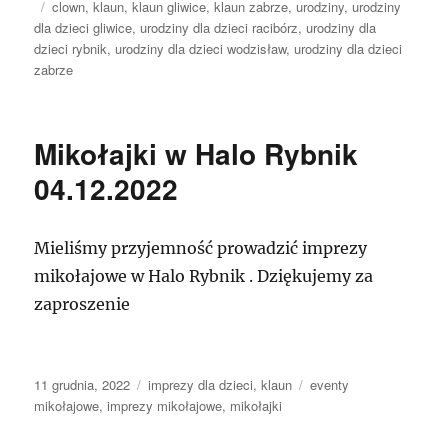
publikacji
Tagi
clown
,
klaun
,
klaun gliwice
,
klaun zabrze
,
urodziny
,
urodziny
dla dzieci gliwice
,
urodziny dla dzieci racibórz
,
urodziny dla
dzieci rybnik
,
urodziny dla dzieci wodzisław
,
urodziny dla dzieci
zabrze
Mikołajki w Halo Rybnik
04.12.2022
Mieliśmy przyjemność prowadzić imprezy
mikołajowe w Halo Rybnik . Dziękujemy za
zaproszenie
Data
Kategorie
Tagi
11 grudnia, 2022
imprezy dla dzieci
,
klaun
eventy
publikacji
mikołajowe
,
imprezy mikołajowe
,
mikołajki