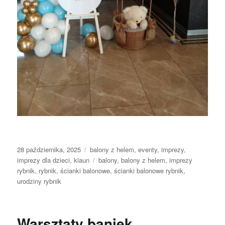
Data
Kategorie
28 października, 2025
balony z helem
,
eventy
,
imprezy
,
publikacji
Tagi
imprezy dla dzieci
,
klaun
balony
,
balony z helem
,
imprezy
rybnik
,
rybnik
,
ścianki balonowe
,
ścianki balonowe rybnik
,
urodziny rybnik
Warsztaty baniek