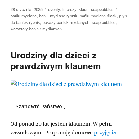
Data
Kategorie
Tagi
28 stycznia, 2025
eventy
,
imprezy
,
klaun
,
soapbubbles
publikacji
bańki mydlane
,
bańki mydlane rybnik
,
bańki mydlane śląsk
,
płyn
do baniek rybnik
,
pokazy baniek mydlanych
,
soap bubbles
,
warsztaty baniek mydlanych
Urodziny dla dzieci z
prawdziwym klaunem
Szanowni Państwo ,
Od ponad 20 lat jestem klaunem. W pełni
zawodowym . Proponuję domowe
przyjęcia