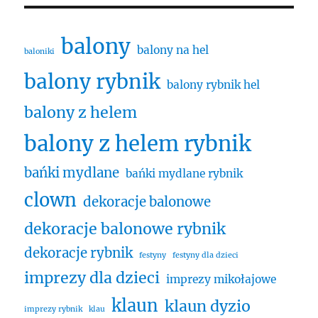
balony
balony na hel
baloniki
balony rybnik
balony rybnik hel
balony z helem
balony z helem rybnik
bańki mydlane
bańki mydlane rybnik
clown
dekoracje balonowe
dekoracje balonowe rybnik
dekoracje rybnik
festyny
festyny dla dzieci
imprezy dla dzieci
imprezy mikołajowe
klaun
klaun dyzio
imprezy rybnik
klau