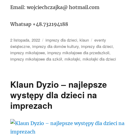
Email: wojciechczajka@ hotmail.com
Whatsap +48.732194188
Data
Kategorie
Tagi
2 listopada, 2022
imprezy dla dzieci
,
klaun
eventy
publikacji
świąteczne
,
imprezy dla domów kultury
,
imprezy dla dzieci
,
imprezy mikołajowe
,
imprezy mikołajowe dla przedszkoli
,
imprezy mikołajowe dla szkół
,
mikołajki
,
mikołajki dla dzieci
Klaun Dyzio – najlepsze
występy dla dzieci na
imprezach