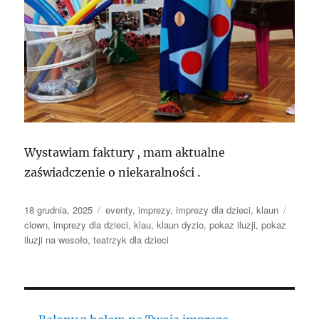
Wystawiam faktury , mam aktualne
zaświadczenie o niekaralności .
Data
Kategorie
Tagi
18 grudnia, 2025
eventy
,
imprezy
,
imprezy dla dzieci
,
klaun
publikacji
clown
,
imprezy dla dzieci
,
klau
,
klaun dyzio
,
pokaz iluzji
,
pokaz
iluzji na wesoło
,
teatrzyk dla dzieci