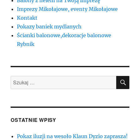
Balony z helem na Twoją imprezę
Imprezy Mikołajowe, eventy Mikołajowe
Kontakt
Pokazy baniek mydlanych
Ścianki balonowe,dekoracje balonowe
Rybnik
SZU
Szukaj:
OSTATNIE WPISY
Pokaz iluzji na wesoło Klaun Dyzio zaprasza!