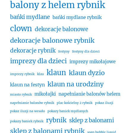
balony z helem rybnik
bańki mydlane
bańki mydlane rybnik
clown
dekoracje balonowe
dekoracje balonowe rybnik
dekoracje rybnik
festyny
festyny dla dzieci
imprezy dla dzieci
imprezy mikołajowe
klaun
klaun dyzio
imprezy rybnik
klau
klaun na urodziny
klaun na festyn
mikołajki
napełnianie balonów helem
miasto rybnik
napełnianie balonów rybnik
plac kościelny 2 rybnik
pokaz iluzji
pokaz iluzji na wesoło
pokazy baniek mydlanych
rybnik
sklep z balonami
pokazy baniek rybnik
sklep z balonami rybnik
soap bubble liquid