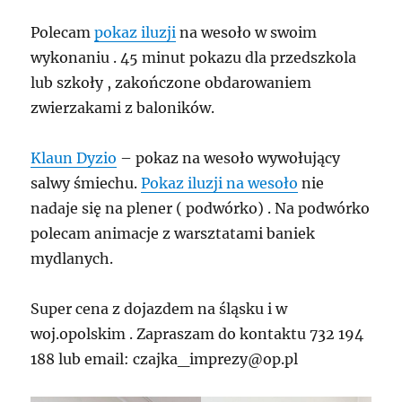
Polecam
pokaz iluzji
na wesoło w swoim
wykonaniu . 45 minut pokazu dla przedszkola
lub szkoły , zakończone obdarowaniem
zwierzakami z baloników.
Klaun Dyzio
– pokaz na wesoło wywołujący
salwy śmiechu.
Pokaz iluzji na wesoło
nie
nadaje się na plener ( podwórko) . Na podwórko
polecam animacje z warsztatami baniek
mydlanych.
Super cena z dojazdem na śląsku i w
woj.opolskim . Zapraszam do kontaktu 732 194
188 lub email: czajka_imprezy@op.pl