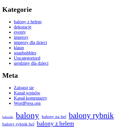
Kategorie
balony z helem
dekoracje
eventy
imprezy
imprezy dla dzieci
klaun
soapbubbles
Uncategorized
urodziny dla dzieci
Meta
Zaloguj się
Kanał wpisów
Kanał komentarzy
WordPress.org
balony
balony rybnik
balony na hel
baloniki
balony z helem
balony rybnik hel