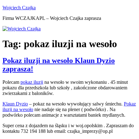
Przejdź
Wojciech Czajka
do
Firma WCZAJKAPL – Wojciech Czajka zaprasza
treści
Tag:
pokaz iluzji na wesoło
Pokaz iluzji na wesoło Klaun Dyzio
zaprasza!
Polecam
pokaz iluzji
na wesoło w swoim wykonaniu . 45 minut
pokazu dla przedszkola lub szkoły , zakończone obdarowaniem
zwierzakami z baloników.
Klaun Dyzio
– pokaz na wesoło wywołujący salwy śmiechu.
Pokaz
iluzji na wesoło
nie nadaje się na plener ( podwórko) . Na
podwórko polecam animacje z warsztatami baniek mydlanych.
Super cena z dojazdem na śląsku i w woj.opolskim . Zapraszam do
kontaktu 732 194 188 lub email: czajka_imprezy@op.pl