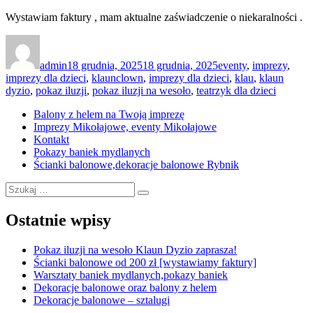
Wystawiam faktury , mam aktualne zaświadczenie o niekaralności .
Autor
Data
Kategorie
publikacji
admin
18 grudnia, 2025
18 grudnia, 2025
eventy
,
imprezy
,
Tagi
imprezy dla dzieci
,
klaun
clown
,
imprezy dla dzieci
,
klau
,
klaun
dyzio
,
pokaz iluzji
,
pokaz iluzji na wesoło
,
teatrzyk dla dzieci
Balony z helem na Twoją imprezę
Imprezy Mikołajowe, eventy Mikołajowe
Kontakt
Pokazy baniek mydlanych
Ścianki balonowe,dekoracje balonowe Rybnik
Szukaj:
Szukaj
Ostatnie wpisy
Pokaz iluzji na wesoło Klaun Dyzio zaprasza!
Ścianki balonowe od 200 zł [wystawiamy faktury]
Warsztaty baniek mydlanych,pokazy baniek
Dekoracje balonowe oraz balony z helem
Dekoracje balonowe – sztalugi