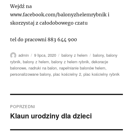
Wejdź na
www.facebook.com/balonyzhelemrybnik i
skorzystaj z całodobowego czatu
tel do pracowni 883 644 900
Autor
Data
Kategorie
Tagi
admin
9 lipca, 2020
balony z helem
balony
,
balony
publikacji
rybnik
,
balony z helem
,
balony z helem rybnik
,
dekoracje
balonowe
,
nadruki na balon
,
napełnianie balonów helem
,
personalizowane balony
,
plac kościelny 2
,
plac kościelny rybnik
Nawigacja
POPRZEDNI
wpisu
Klaun urodziny dla dzieci
Poprzedni
wpis: