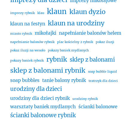
imprezy mikołajowe
klaun
klaun dyzio
imprezy rybnik
klau
klaun na urodziny
klaun na festyn
mikołajki
napełnianie balonów helem
miasto rybnik
napełnianie balonów rybnik
plac kościelny 2 rybnik
pokaz iluzji
pokaz iluzji na wesoło
pokazy baniek mydlanych
rybnik
sklep z balonami
pokazy baniek rybnik
sklep z balonami rybnik
soap bubble liquid
soap bubbles
tanie balony rybnik
teatrzyk dla dzieci
urodziny dla dzieci
urodziny dla dzieci rybnik
urodziny rybnik
warsztaty baniek mydlanych
ścianki balonowe
ścianki balonowe rybnik