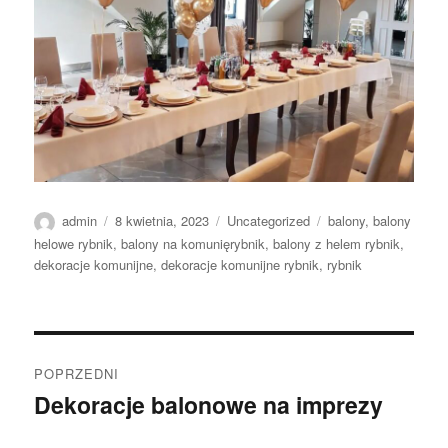
Autor
Data
Kategorie
Tagi
admin
8 kwietnia, 2023
Uncategorized
balony
,
balony
publikacji
helowe rybnik
,
balony na komunięrybnik
,
balony z helem rybnik
,
dekoracje komunijne
,
dekoracje komunijne rybnik
,
rybnik
Nawigacja
POPRZEDNI
wpisu
Dekoracje balonowe na imprezy
Poprzedni
wpis: