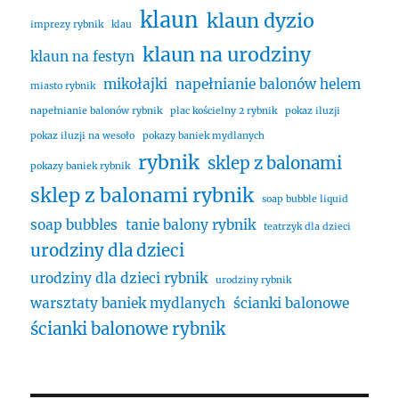
klaun
klaun dyzio
imprezy rybnik
klau
klaun na urodziny
klaun na festyn
mikołajki
napełnianie balonów helem
miasto rybnik
napełnianie balonów rybnik
plac kościelny 2 rybnik
pokaz iluzji
pokaz iluzji na wesoło
pokazy baniek mydlanych
rybnik
sklep z balonami
pokazy baniek rybnik
sklep z balonami rybnik
soap bubble liquid
soap bubbles
tanie balony rybnik
teatrzyk dla dzieci
urodziny dla dzieci
urodziny dla dzieci rybnik
urodziny rybnik
warsztaty baniek mydlanych
ścianki balonowe
ścianki balonowe rybnik