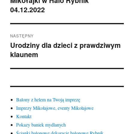
Mikołajki w Halo Rybnik
04.12.2022
wpis:
NASTĘPNY
Urodziny dla dzieci z prawdziwym
Następny
klaunem
wpis:
Balony z helem na Twoją imprezę
Imprezy Mikołajowe, eventy Mikołajowe
Kontakt
Pokazy baniek mydlanych
Ścianki balonowe,dekoracje balonowe Rybnik