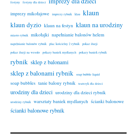
imprezy dla dzieci
festyny
festyny dla dzieci
klaun
imprezy mikołajowe
imprezy rybnik
klau
klaun dyzio
klaun na urodziny
klaun na festyn
mikołajki
napełnianie balonów helem
miasto rybnik
napełnianie balonów rybnik
plac kościelny 2 rybnik
pokaz iluzji
pokaz iluzji na wesoło
pokazy baniek mydlanych
pokazy baniek rybnik
rybnik
sklep z balonami
sklep z balonami rybnik
soap bubble liquid
soap bubbles
tanie balony rybnik
teatrzyk dla dzieci
urodziny dla dzieci
urodziny dla dzieci rybnik
warsztaty baniek mydlanych
ścianki balonowe
urodziny rybnik
ścianki balonowe rybnik