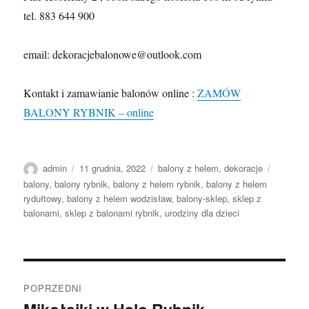
tel. 883 644 900
email: dekoracjebalonowe@outlook.com
Kontakt i zamawianie balonów online :
ZAMÓW
BALONY RYBNIK – online
Autor
Data
Kategorie
Tagi
admin
11 grudnia, 2022
balony z helem
,
dekoracje
publikacji
balony
,
balony rybnik
,
balony z helem rybnik
,
balony z helem
rydułtowy
,
balony z helem wodzisław
,
balony-sklep
,
sklep z
balonami
,
sklep z balonami rybnik
,
urodziny dla dzieci
Nawigacja
POPRZEDNI
wpisu
Poprzedni